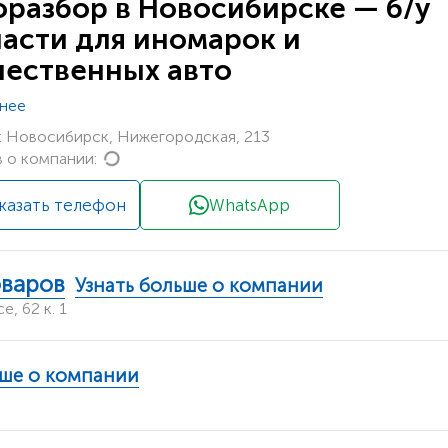
оразбор в Новосибирске — б/у
части для иномарок и
чественных авто
нее
 Новосибирск, Нижегородская, 213
Loading...
 о компании:
казать телефон
WhatsApp
оваров
Узнать больше о компании
, 62 к. 1
ьше о компании