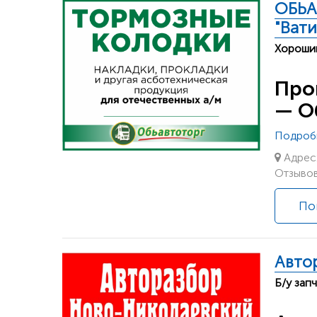
ОБЬА
"Вати
Хороший
Про
— О
Подроб
Адрес:
Отзывов
По
Авто
Б/у зап