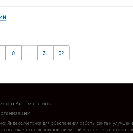
ии
8
…
31
32
исы и Автомагазины
организаций
ики Яндекс.Метрика для обеспечения работы сайта и улучшени
ы соглашаетесь с использованием файлов cookie в соответст