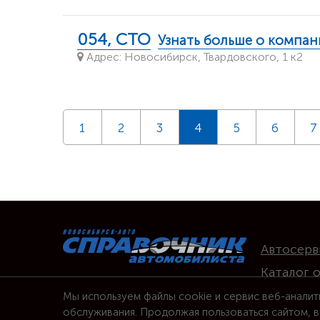
054, СТО
Узнать больше о компан
Адрес: Новосибирск, Твардовского, 1 к2
1
2
3
4
5
6
7
Автосерв
Каталог 
Вакансии
Мы используем файлы cookie и сервис веб-аналит
обслуживания. Продолжая пользоваться сайтом, в