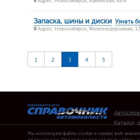
Адрес: Новосибирск, Каменская, 45 б
Запаска, шины и диски
Узнать 
Адрес: Новосибирск, Железнодорожная, 17
1
2
3
4
5
Автосерв
Каталог 
Вакансии
Мы используем файлы cookie и сервис веб-аналит