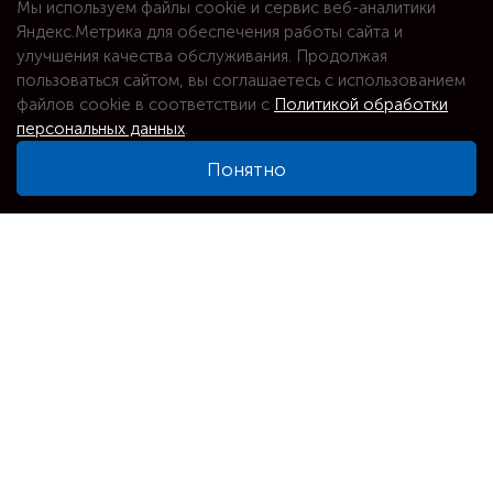
Мы используем файлы cookie и сервис веб-аналитики
Яндекс.Метрика для обеспечения работы сайта и
улучшения качества обслуживания. Продолжая
пользоваться сайтом, вы соглашаетесь с использованием
файлов cookie в соответствии с
Политикой обработки
персональных данных
.
Понятно
⌕
Увеличить карту
Адрес
Новосибирск, Ватутина, 42а - офис 207
Телефоны
+7(913)376-55-50
+7(913)949-55-50