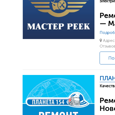
электри
Рем
— М
Подроб
Адрес:
Отзывов
По
ПЛАН
Качеств
Рем
Нов