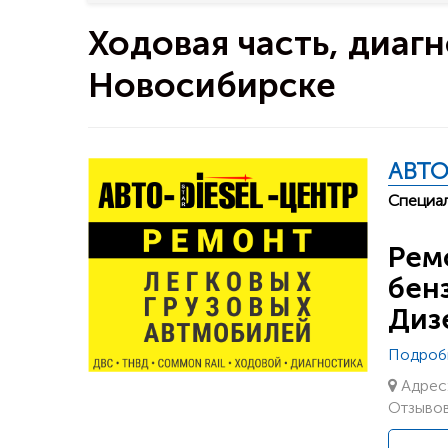
Ходовая часть, диаг
Новосибирске
АВТО
Специал
Рем
бен
Диз
Подроб
Адрес:
Отзывов