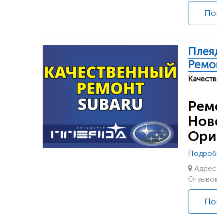
По
Плея
Ремо
Качеств
Рем
Нов
Ори
Подроб
Адрес:
Отзывов
По