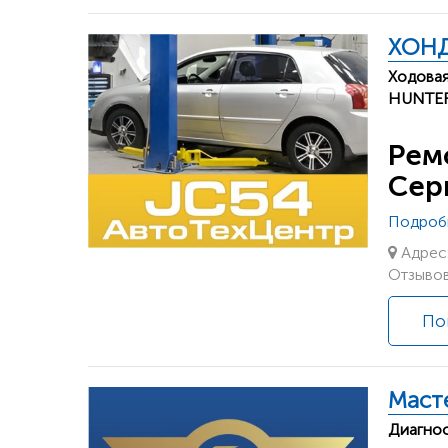
ХОНД
Ходовая
HUNTER
Рем
Сер
Подроб
Адрес:
Отзывов
По
Маст
Диагнос