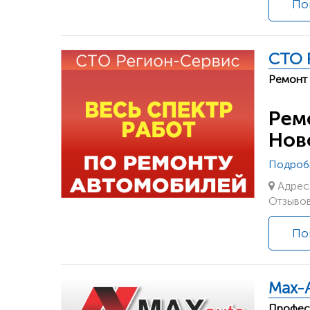
По
СТО 
Ремонт 
Рем
Нов
Подроб
Адрес:
Отзывов
По
Max-
Професс