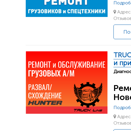
Подроб
Адрес:
Отзывов
По
TRUC
и пр
Диагнос
Рем
Нов
Подроб
Адрес:
Отзывов