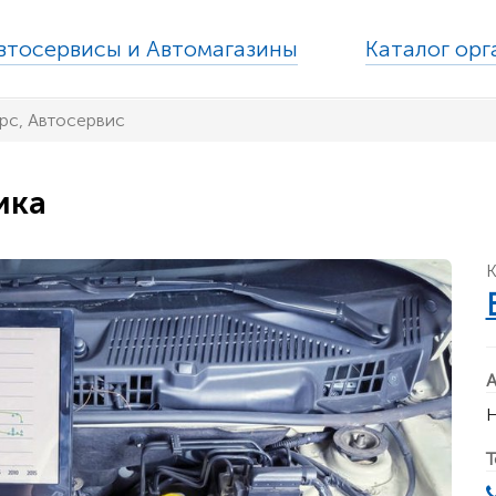
втосервисы и Автомагазины
Каталог ор
рс, Автосервис
ика
К
А
Н
Т