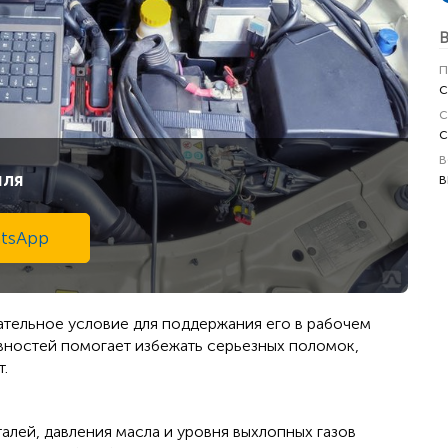
В
п
с
с
с
в
иля
в
tsApp
ательное условие для поддержания его в рабочем
ностей помогает избежать серьезных поломок,
.
алей, давления масла и уровня выхлопных газов