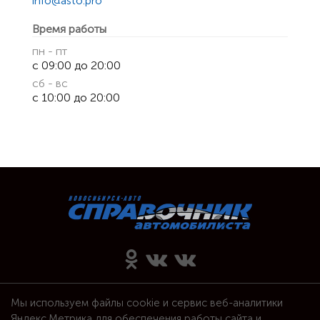
info@asto.pro
Время работы
пн - пт
с 09:00 до 20:00
сб - вс
с 10:00 до 20:00
Автосервисы и Автомагазины
Мы используем файлы cookie и сервис веб-аналитики
Каталог организаций
Яндекс.Метрика для обеспечения работы сайта и