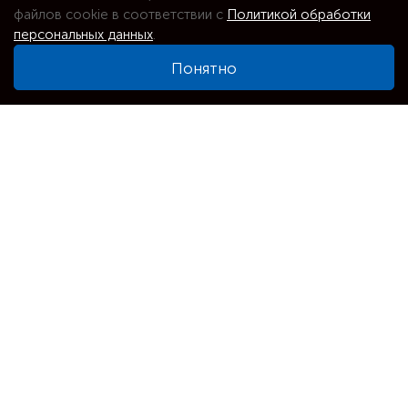
файлов cookie в соответствии с
Политикой обработки
персональных данных
.
Понятно
⌕
Увеличить карту
Адрес
Новосибирск, Добролюбова, 100, к. 1
Телефоны
+7(913)985-19-27
+7(383)213-19-27
+7(383)262-54-58
Позвонить