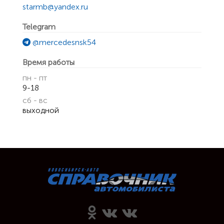
starmb@yandex.ru
Telegram
@mercedesnsk54
Время работы
пн - пт
9-18
сб - вс
выходной