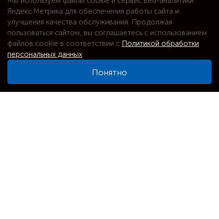
Мы используем файлы cookie и сервис веб-аналитики
Яндекс.Метрика для обеспечения работы сайта и
улучшения качества обслуживания. Продолжая
пользоваться сайтом, вы соглашаетесь с использованием
файлов cookie в соответствии с
Политикой обработки
персональных данных
.
Понятно
⌕
Увеличить карту
Адрес
Новосибирск, Оловозаводская, 25/2 к2
Телефоны
+7(903)939-06-10
+7(383)239-41-91
+7(903)939-06-10