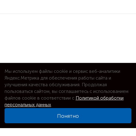
Мы используем файлы cookie и сервис веб-аналитики
Яндекс.Метрика для обеспечения работы сайта и
улучшения качества обслуживания. Продолжая
пользоваться сайтом, вы соглашаетесь с использованием
файлов cookie в соответствии с
Политикой обработки
персональных данных
.
Понятно
⌕
Увеличить карту