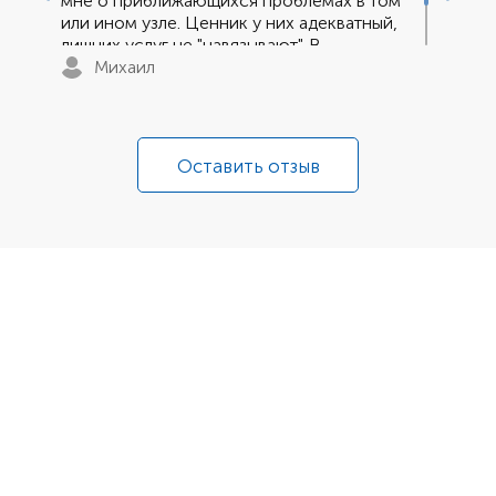
мне о приближающихся проблемах в том
или ином узле. Ценник у них адекватный,
лишних услуг не "навязывают". В
последний раз ремонтировал генератор.
Михаил
Сработали быстро. Спасибо и удачи.
Оставить отзыв