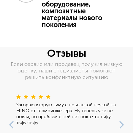
оборудование,
композитные
материалы нового
поколения
Отзывы
Если сервис или продавец получил низкую
оценку, наши специалисты помогают
решить конфликтную ситуацию
Пред
Сле
Загораю вторую зиму с новенькой печкой на
HINO от Термоинженера. Ну теперь уже не
новая, но проблем с ней нет пока что тьфу-
тьфу-тьфу