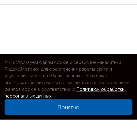
Мы используем файлы cookie и сервис веб-аналитики
Яндекс.Метрика для обеспечения работы сайта и
улучшения качества обслуживания. Продолжая
пользоваться сайтом, вы соглашаетесь с использованием
файлов cookie в соответствии с
Политикой обработки
персональных данных
.
Понятно
⌕
Увеличить карту