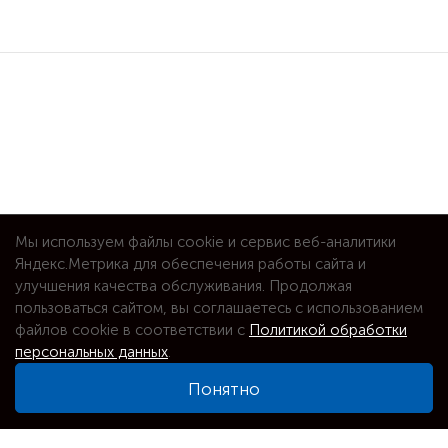
Мы используем файлы cookie и сервис веб-аналитики
Яндекс.Метрика для обеспечения работы сайта и
улучшения качества обслуживания. Продолжая
пользоваться сайтом, вы соглашаетесь с использованием
файлов cookie в соответствии с
Политикой обработки
персональных данных
.
Понятно
⌕
Увеличить карту