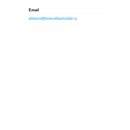
Email
elitavto@bmw-elitavtosibir.ru