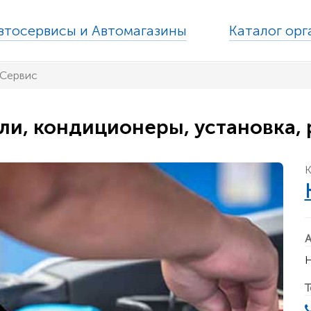
втосервисы и Автомагазины
Каталог ор
 Сервис
ли, кондиционеры, установка,
К
А
Н
Т