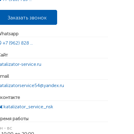
Заказать звонок
hatsapp
+7 (962) 828 ...
айт
atalizator-service.ru
mail
atalizatorservice54@yandex.ru
контакте
katalizator_service_nsk
ремя работы
н - вс
 10:00 до 20:00