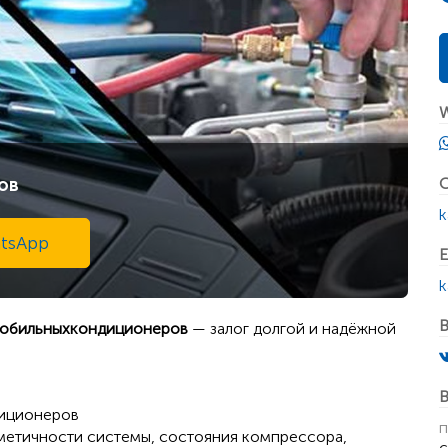
W
ов
С
k
tsApp
E
k
В
обильных
кондиционеров
— залог долгой и надёжной
В
диционеров
п
метичности системы, состояния компрессора,
с