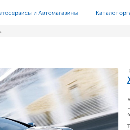
втосервисы и Автомагазины
Каталог ор
с
К
А
Н
б
Т