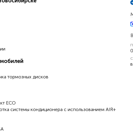
Новосибирске
В
п
чии
0
с
омобилей
в
чка тормозных дисков
ект ЕСО
отка системы кондиционера с использованием AIR+
SA