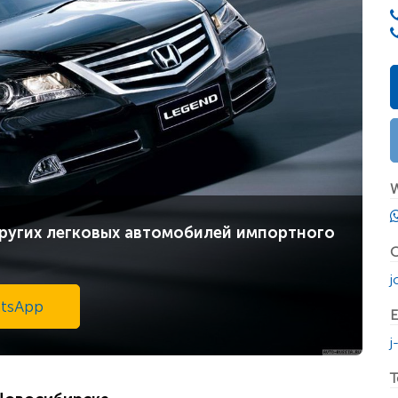
W
ругих легковых автомобилей импортного
С
j
tsApp
E
j
T