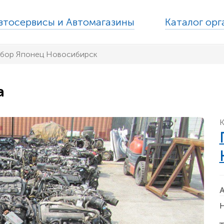
втосервисы и Автомагазины
Каталог ор
збор Японец Новосибирск
а
К
А
Н