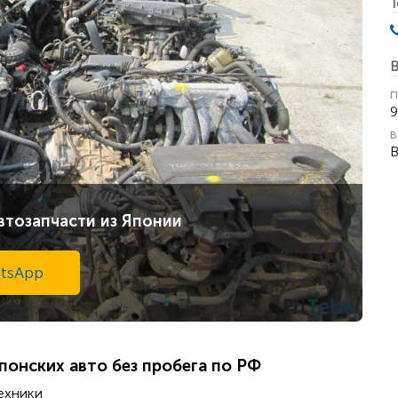
Т
В
п
9
в
В
втозапчасти из Японии
tsApp
понских авто без пробега по РФ
ехники