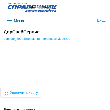
Вход
Меню
ДорСнабСервис
|
dorsnab_2004@rambler.ru
dorsnabservis-nsk.ru
⌕
Увеличить карту
Виды деятельности