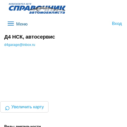
Вход
Меню
Д4 НСК, автосервис
d4garage@inbox.ru
⌕
Увеличить карту
Виды деятельности