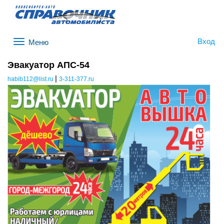
Вход
Меню
Эвакуатор АПС-54
|
habib112@list.ru
3-311-377.ru