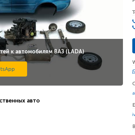
Н
Т
тей к автомобилям ВАЗ (LADA)
W
tsApp
С
a
ественных авто
E
i
В