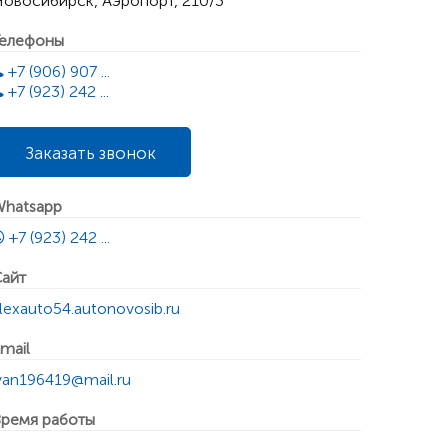
овосибирск, Аэропорт, 210/3
елефоны
+7 (906) 907 ...
+7 (923) 242 ...
Заказать звонок
hatsapp
+7 (923) 242 ...
айт
lexauto54.autonovosib.ru
mail
van196419@mail.ru
ремя работы