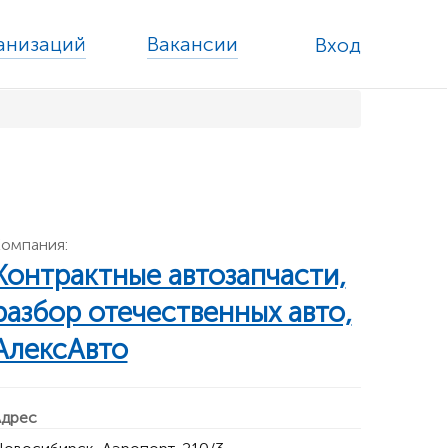
ганизаций
Вакансии
Вход
омпания:
Контрактные автозапчасти,
разбор отечественных авто,
АлексАвто
дрес