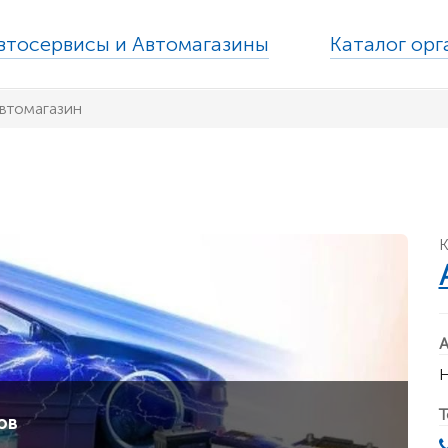
втосервисы и Автомагазины
Каталог ор
втомагазин
К
А
Н
Т
ов