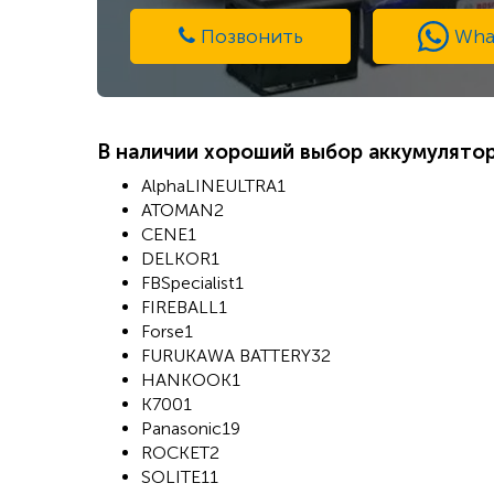
Позвонить
Wha
В наличии хороший выбор аккумулято
AlphaLINEULTRA1
ATOMAN2
CENE1
DELKOR1
FBSpecialist1
FIREBALL1
Forse1
FURUKAWA BATTERY32
HANKOOK1
K7001
Panasonic19
ROCKET2
SOLITE11