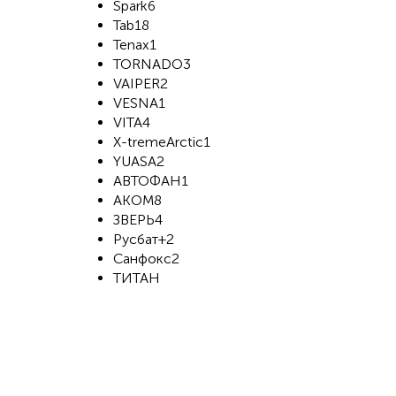
Spark6
Tab18
Tenax1
TORNADO3
VAIPER2
VESNA1
VITA4
X-tremeArctic1
YUASA2
АВТОФАН1
АКОМ8
ЗВЕРЬ4
Русбат+2
Санфокс2
ТИТАН