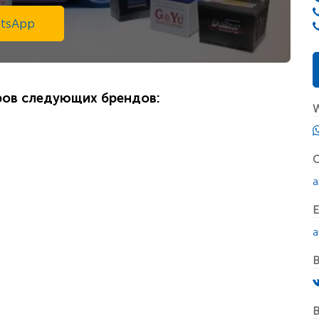
tsApp
ров следующих брендов:
W
С
a
E
a
В
В