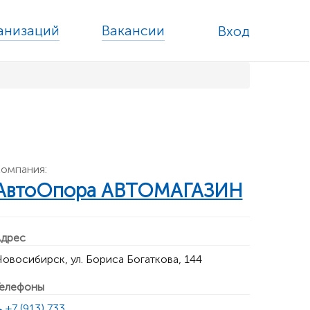
ганизаций
Вакансии
Вход
омпания:
АвтоОпора АВТОМАГАЗИН
дрес
овосибирск, ул. Бориса Богаткова, 144
елефоны
+7 (913) 733 ...