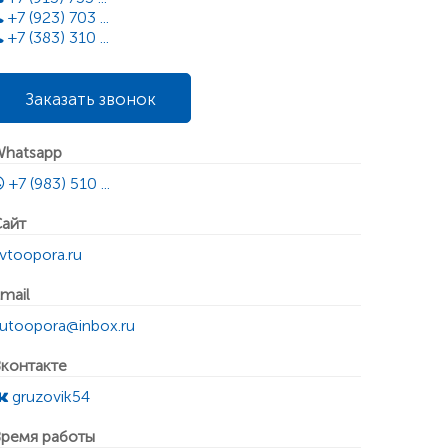
+7 (923) 703 ...
+7 (383) 310 ...
Заказать звонок
hatsapp
+7 (983) 510 ...
айт
vtoopora.ru
mail
utoopora@inbox.ru
контакте
gruzovik54
ремя работы