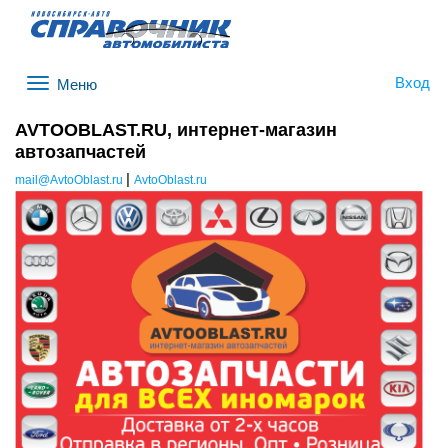
Вход
Меню
AVTOOBLAST.RU, интернет-магазин
автозапчастей
|
mail@AvtoOblast.ru
AvtoOblast.ru