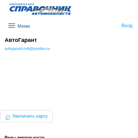
Вход
Меню
АвтоГарант
avtogarant-nsk@yandex.ru
⌕
Увеличить карту
Виды деятельности