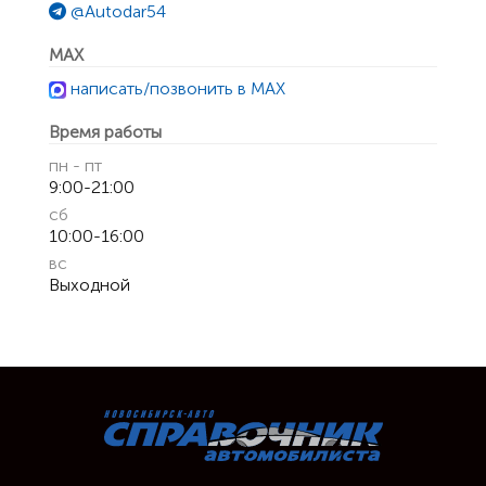
@Autodar54
MAX
написать/позвонить в MAX
Время работы
пн - пт
9:00-21:00
сб
10:00-16:00
вс
Выходной