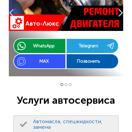
WhatsApp
Telegram
MAX
Позвонить
Услуги автосервиса
Автомасла, спецжидкости,
замена