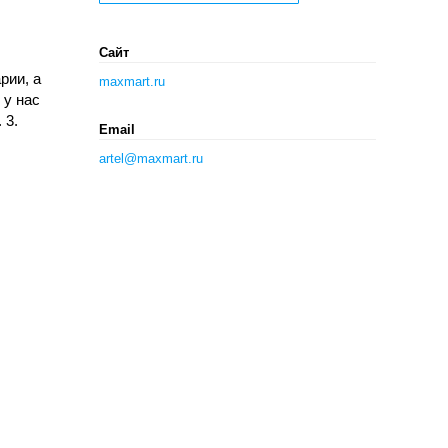
Сайт
рии, а
maxmart.ru
 у нас
 3.
Email
artel@maxmart.ru