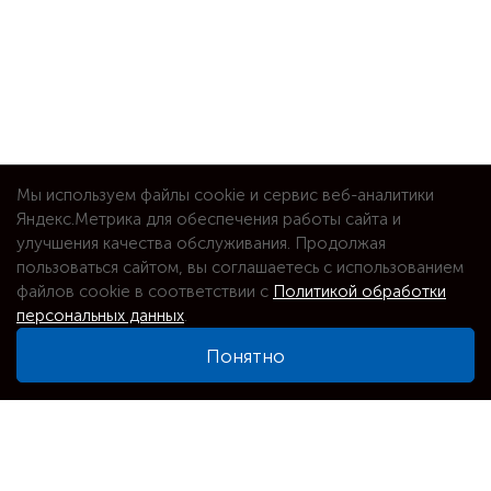
Мы используем файлы cookie и сервис веб-аналитики
Яндекс.Метрика для обеспечения работы сайта и
улучшения качества обслуживания. Продолжая
пользоваться сайтом, вы соглашаетесь с использованием
файлов cookie в соответствии с
Политикой обработки
персональных данных
.
Понятно
⌕
Увеличить карту