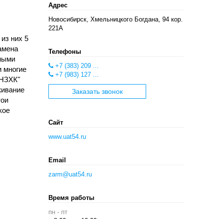
Адрес
Новосибирск, Хмельницкого Богдана, 94 кор.
221А
из них 5
амена
Телефоны
тными
+7 (383) 209 ...
и многие
+7 (983) 127 ...
 НЗХК"
живание
Заказать звонок
тои
кое
Сайт
www.uat54.ru
Email
zarm@uat54.ru
Время работы
пн - пт