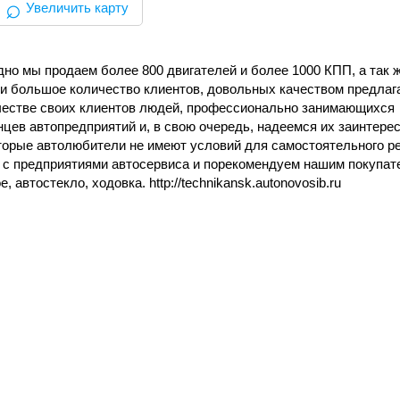
⌕
Увеличить карту
дно мы продаем более 800 двигателей и более 1000 КПП, а так 
ли большое количество клиентов, довольных качеством предлаг
ачестве своих клиентов людей, профессионально занимающихся
цев автопредприятий и, в свою очередь, надеемся их заинтерес
торые автолюбители не имеют условий для самостоятельного р
м с предприятиями автосервиса и порекомендуем нашим покупат
втостекло, ходовка. http://teсhnikansk.autonovosib.ru