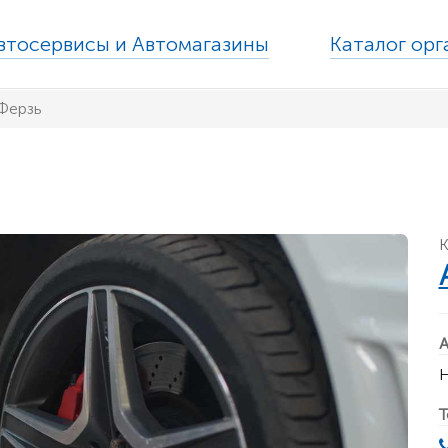
втосервисы и Автомагазины
Каталог ор
Ферзь
К
А
Н
Т