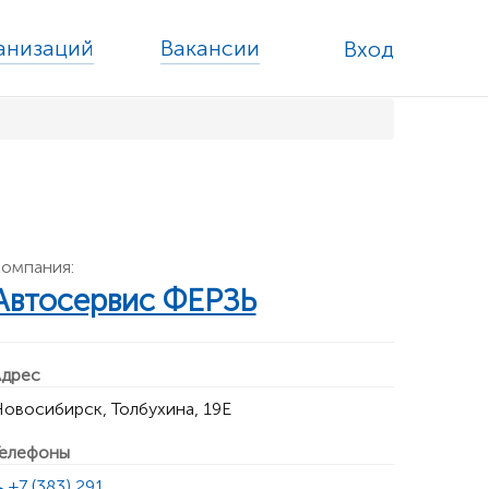
ганизаций
Вакансии
Вход
омпания:
Автосервис ФЕРЗЬ
дрес
овосибирск, Толбухина, 19Е
елефоны
+7 (383) 291 ...