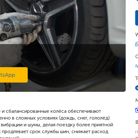
W
С
f
tsApp
T
 и сбалансированные колёса обеспечивают
нно в сложных условиях (дождь, снег, гололёд).
В
вибрации и шумы, делая поездку более приятной.
продлевает срок службы шин, снижает расход
п
с