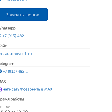
Заказать звонок
hatsapp
+7 (913) 482 ...
айт
erz.autonovosib.ru
elegram
+7 (913) 482 ...
MAX
написать/позвонить в MAX
ремя работы
н - вс
 9-00 до 19-00