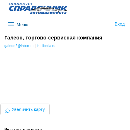
Вход
Меню
Галеон, торгово-сервисная компания
|
galeon2@inbox.ru
tk-siberia.ru
⌕
Увеличить карту
Виды деятельности