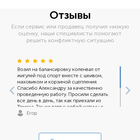
Отзывы
Если сервис или продавец получил низкую
оценку, наши специалисты помогают
решить конфликтную ситуацию
Пред
Сле
Возил на балансировку коленвал от
жигулей под спорт вместе с шкивом,
маховиком и корзиной сцепления.
Спасибо Александру за качественно
проведенную работу. Просили сделать
все день в день, так как приехали из
Томска. Так же взял с собой шатуны с
поршнями на дефектовку и развесовку с
Егор
чем они тоже справились на ура.
Работой полностью доволен, с работой
справились за 6 часов, что не может не
радовать.