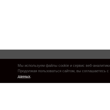
© «Справочник автомобилиста»,
Мы используем файлы cookie и сервис веб-аналитик
1995 — 2026
Продолжая пользоваться сайтом, вы соглашаетесь с 
Россия, Новосибирск, +7 (383) 263-30-66,
yellow-page@yandex
данных
.