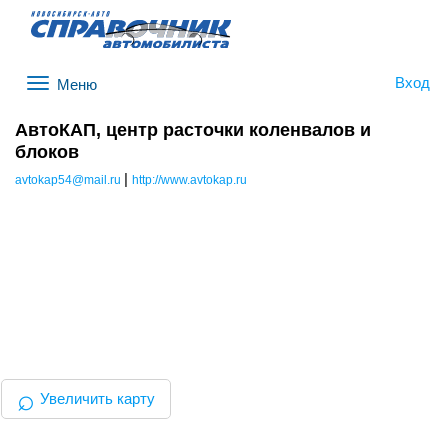
Вход
Меню
АвтоКАП, центр расточки коленвалов и
блоков
|
avtokap54@mail.ru
http://www.avtokap.ru
⌕
Увеличить карту