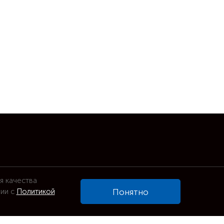
я качества
вии с
Политикой
Понятно