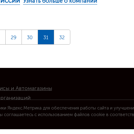
миссий
Узнать больше о компании
8
29
30
31
32
исы и Автомагазины
организаций
ики Яндекс.Метрика для обеспечения работы сайта и улучшени
ы соглашаетесь с использованием файлов cookie в соответст