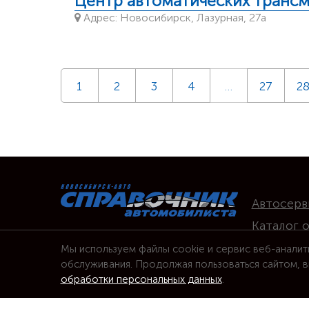
Центр автоматических транс
Адрес: Новосибирск, Лазурная, 27а
1
2
3
4
…
27
2
Автосерв
Каталог 
Вакансии
Мы используем файлы cookie и сервис веб-аналит
обслуживания. Продолжая пользоваться сайтом, в
обработки персональных данных
.